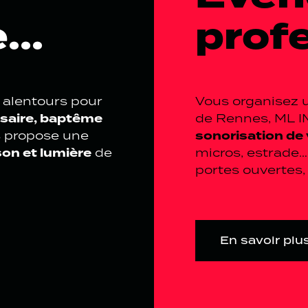
...
prof
 alentours pour
Vous organisez
rsaire, baptême
de Rennes, ML 
sonorisation de
 propose une
on et lumière
de
micros, estrade…
portes ouvertes,
En savoir plu