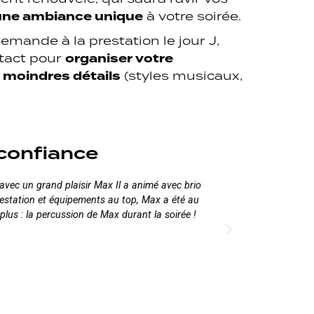
ne ambiance unique
à votre soirée.
emande à la prestation le jour J,
organiser votre
tact pour
 moindres détails
(styles musicaux,
 confiance
ec un grand plaisir Max Il a animé avec brio
Max s’est occu
restation et équipements au top, Max a été au
cette super pre
 plus : la percussion de Max durant la soirée !
au mieux. Max 
en toute confia
Marc-Antoine