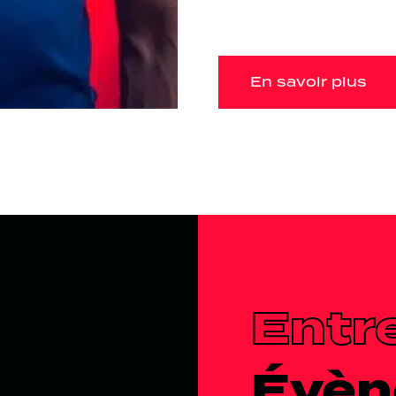
En savoir plus
Entr
Évèn