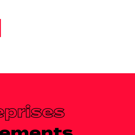
eprises
ements